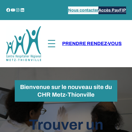
Aller
Facebook
YouTube
Instagram
LinkedIn
Nous contacter
Accès PayFIP
au
contenu
PRENDRE RENDEZ-VOUS
Bienvenue sur le nouveau site du
CHR Metz-Thionville
Trouver un