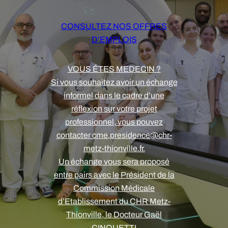
CONSULTEZ NOS OFFRES
D’EMPLOIS
VOUS ÊTES MEDECIN ?
Si vous souhaitez avoir un échange
informel dans le cadre d’une
réflexion sur votre projet
professionnel, vous pouvez
contacter cme.presidence@chr-
metz-thionville.fr.
Un échange vous sera proposé
entre pairs avec le Président de la
Commission Médicale
d’Etablissement du CHR Metz-
Thionville, le Docteur Gaël
CINQUETTI