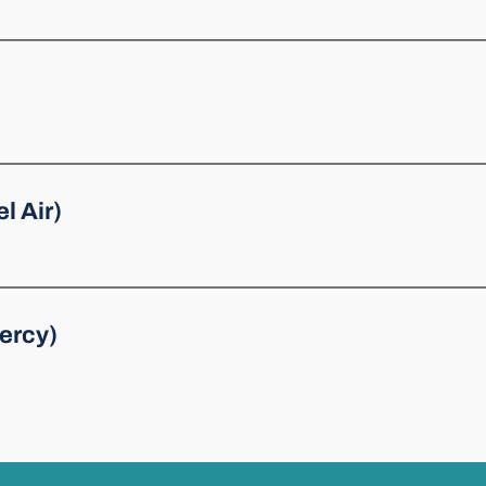
l Air)
Mercy)