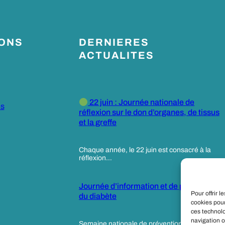
IONS
DERNIERES
ACTUALITES
22 juin : Journée nationale de
es
réflexion sur le don d’organes, de tissus
et la greffe
Chaque année, le 22 juin est consacré à la
réflexion…
Journée d’information et de prévention
Pour offrir 
du diabète
cookies pour
ces technol
navigation o
Semaine nationale de prévention du diabète,