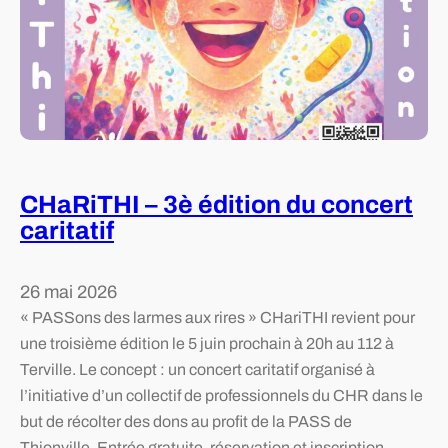
e
t
r
t
i
e
i
o
s
s
n
o
s
d
c
u
u
i
s
d
é
e
i
CHaRiTHI – 3è édition du concert
t
t
a
caritatif
é
l
b
e
a
è
s
26 mai 2026
g
t
t
« PASSons des larmes aux rires » CHariTHI revient pour
r
e
-
une troisième édition le 5 juin prochain à 20h au 112 à
e
e
Terville. Le concept : un concert caritatif organisé à
f
l
l’initiative d’un collectif de professionnels du CHR dans le
f
l
but de récolter des dons au profit de la PASS de
e
e
Thionville. Entrée gratuite, réservation et inscription