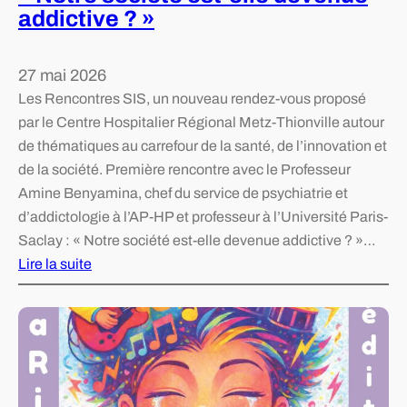
r
addictive ? »
r
l
m
e
a
27 mai 2026
d
t
Les Rencontres SIS, un nouveau rendez-vous proposé
o
i
par le Centre Hospitalier Régional Metz-Thionville autour
n
o
de thématiques au carrefour de la santé, de l’innovation et
d
n
de la société. Première rencontre avec le Professeur
’
e
Amine Benyamina, chef du service de psychiatrie et
o
t
d’addictologie à l’AP-HP et professeur à l’Université Paris-
r
d
Saclay : « Notre société est-elle devenue addictive ? »…
g
e
Lire la suite
a
p
:
n
r
«
e
é
s
v
N
,
e
o
d
n
t