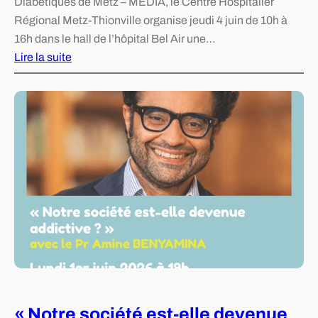
Diabétiques de Metz – MEDIA, le Centre Hospitalier
n
Régional Metz-Thionville organise jeudi 4 juin de 10h à
a
16h dans le hall de l’hôpital Bel Air une…
l
Lire la suite
e
:
d
J
e
o
r
u
é
r
f
n
l
é
e
e
x
d
i
’
o
i
n
n
s
f
u
« Notre société est-elle devenue
o