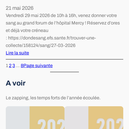
t
21 mai 2026
»
i
Vendredi 29 mai 2026 de 10h à 16h, venez donner votre
o
sang au grand forum de l’hôpital Mercy ! Réservez d’ores
n
et déjà votre créneau
d
: https://dondesang.efs.sante.fr/trouver-une-
u
collecte/158124/sang/27-03-2026
c
Lire la suite
o
:
n
1
2
3
…
8
Page suivante
D
c
o
e
A voir
n
r
d
t
u
Le zapping, les temps forts de l’année écoulée.
c
s
a
a
r
n
i
g