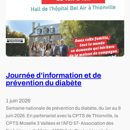
2
j
u
i
n
:
J
o
u
r
Journée d’information et de
n
prévention du diabète
é
e
n
1 juin 2026
a
Semaine nationale de prévention du diabète, du 1er au 8
t
juin 2026. En partenariat avec la CPTS de Thionville, la
i
CPTS Moselle 3 Vallées et l’AFD 57- Association des
o