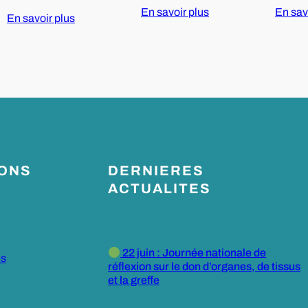
En savoir plus
En sav
En savoir plus
IONS
DERNIERES
ACTUALITES
22 juin : Journée nationale de
es
réflexion sur le don d’organes, de tissus
et la greffe