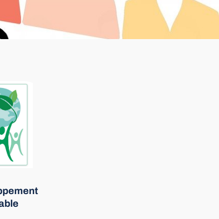
ppement
able