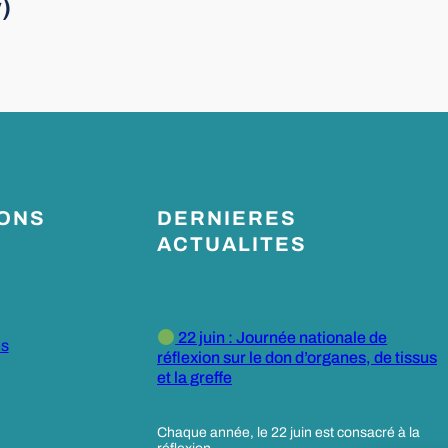
)
IONS
DERNIERES
ACTUALITES
22 juin : Journée nationale de
es
réflexion sur le don d’organes, de tissus
et la greffe
Chaque année, le 22 juin est consacré à la