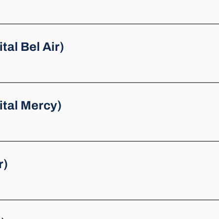
tal Bel Air)
ital Mercy)
r)