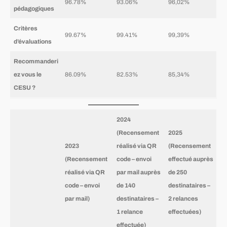
96.78%
93.06%
96,02%
pédagogiques
Critères
99.67%
99.41%
99,39%
d’évaluations
Recommanderi
ez vous le
86.09%
82.53%
85,34%
CESU ?
2024
(Recensement
2025
2023
réalisé via QR
(Recensement
(Recensement
code – envoi
effectué auprès
réalisé via QR
par mail auprès
de 250
code – envoi
de 140
destinataires –
par mail)
destinataires –
2 relances
1 relance
effectuées)
effectuée)