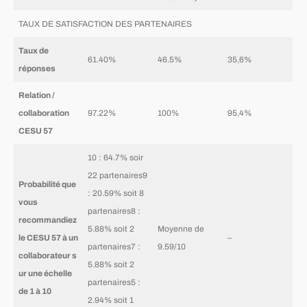
TAUX DE SATISFACTION DES PARTENAIRES
Taux de
61.40%
46.5%
35,6%
réponses
Relation /
collaboration
97.22%
100%
95,4%
CESU 57
10 : 64.7% soir
22 partenaires9
Probabilité que
: 20.59% soit 8
vous
partenaires8 :
recommandiez
5.88% soit 2
Moyenne de
le CESU 57 à un
–
partenaires7 :
9.59/10
collaborateur s
5.88% soit 2
ur une échelle
partenaires5 :
de 1 à 10
2.94% soit 1