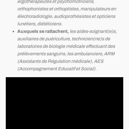
ergothérapeutes et psychomotriciens,
orthophonistes et orthoptistes, manipulateurs en
électroradiologie, audioprothésistes et opticiens
lunétiers, diététiciens.
Auxquels se rattachent,
les aides-soignant(e)s,
auxiliaires de puériculture, technicien(ne)s de
laboratoires de biologie médicale effectuant des
prélèvements sanguins, les ambulanciers, ARM
(Assistants de Régulation médicale), AES
(Accompagnement Educatif et Social).