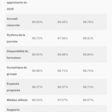
apprenants en
2025
Accueil
99.92%
99.18%
99,78%
réservée
Rythme de la
98.72%
97.38%
98,91%
journée
Disponibilité du
99.94%
99.68%
99,84%
formateur
Dynamique du
99.88%
98.71%
98,74%
groupe
Exposés
98.37%
98.37%
98,73%
proposés
Médias utilisés
96.53%
97.07%
96,57%
Supports