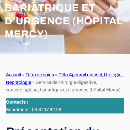
BARIATRIQUE ET
D’URGENCE (HÔPITAL
MERCY)
Accueil
»
Offre de soins
»
Pôle Appareil digestif, Urologie,
Nephrologie
»
Service de chirurgie digestive,
cancérologique, bariatrique et d’urgence (hôpital Mercy)
Contacts :
Secrétariat : 03.87.17.92.26