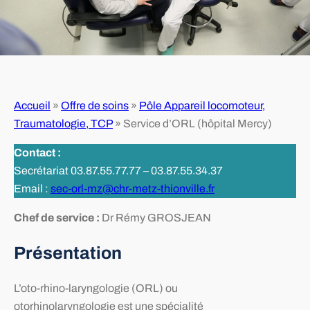
Accueil
»
Offre de soins
»
Pôle Appareil locomoteur,
Traumatologie, TCP
»
Service d’ORL (hôpital Mercy)
Contact :
Secrétariat 03.87.55.77.77 – 03.87.55.34.37
Email :
sec-orl-mz@chr-metz-thionville.fr
Chef de service :
Dr Rémy GROSJEAN
Présentation
L’oto-rhino-laryngologie (ORL) ou
otorhinolaryngologie est une spécialité