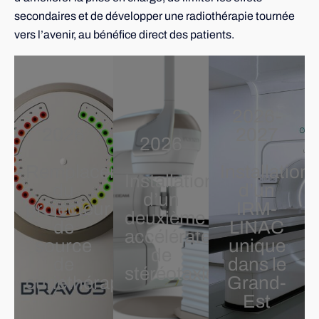
secondaires et de développer une radiothérapie tournée
vers l’avenir, au bénéfice direct des patients.
2026-
2026
2027
2026
Remplacement
Installation
Installation
du
d’un
d’un
projecteur
IRM-
deuxième
de
LINAC
accélérateur
source
unique
de
de
dans le
stéréotaxie
curiethérapie
Grand-
Est