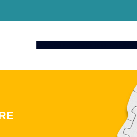
Espace Patient
Offre De Soins
Actualités
A 
RE