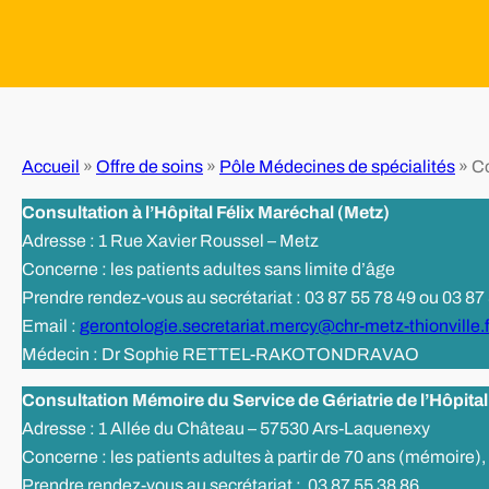
Accueil
»
Offre de soins
»
Pôle Médecines de spécialités
»
Co
Consultation à l’Hôpital Félix Maréchal (Metz)
Adresse : 1 Rue Xavier Roussel – Metz
Concerne : les patients adultes sans limite d’âge
Prendre rendez-vous au secrétariat : 03 87 55 78 49 ou 03 87
Email :
gerontologie.secretariat.mercy@chr-metz-thionville.f
Médecin : Dr Sophie RETTEL-RAKOTONDRAVAO
Consultation Mémoire du Service de Gériatrie de l’Hôpit
Adresse : 1 Allée du Château – 57530 Ars-Laquenexy
Concerne : les patients adultes à partir de 70 ans (mémoire),
Prendre rendez-vous au secrétariat : 03 87 55 38 86