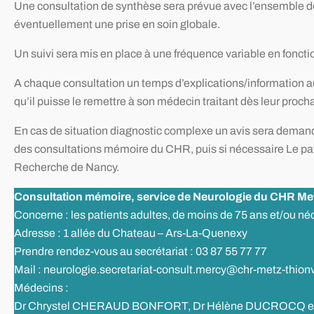
Une consultation de synthèse sera prévue avec l’ensemble d
éventuellement une prise en soin globale.
Un suivi sera mis en place à une fréquence variable en fonct
A chaque consultation un temps d’explications/information au p
qu’il puisse le remettre à son médecin traitant dès leur procha
En cas de situation diagnostic complexe un avis sera demand
des consultations mémoire du CHR, puis si nécessaire Le p
Recherche de Nancy.
Consultation mémoire, service de Neurologie du CHR Metz
Concerne : les patients adultes, de moins de 75 ans et/ou né
Adresse : 1 allée du Chateau – Ars-La-Quenexy
Prendre rendez-vous au secrétariat : 03 87 55 77 77
Mail : neurologie.secretariat-consult.mercy@chr-metz-thionvi
Médecins :
Dr Chrystel CHERAUD BONFORT, Dr Hélène DUCROCQ et