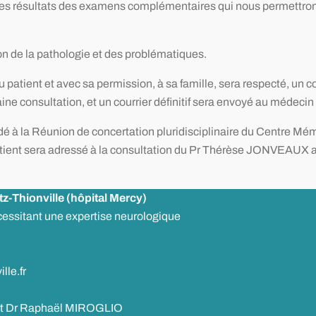
es résultats des examens complémentaires qui nous permettrons
ion de la pathologie et des problématiques.
atient et avec sa permission, à sa famille, sera respecté, un cou
ine consultation, et un courrier définitif sera envoyé au médecin 
é à la Réunion de concertation pluridisciplinaire du Centre Mém
atient sera adressé à la consultation du Pr Thérèse JONVEAUX
-Thionville (hôpital Mercy)
cessitant une expertise neurologique
lle.fr
 Dr Raphaël MIROGLIO