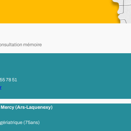
nsultation mémoire
 55 78 51
r
al Mercy (Ars-Laquenexy)
 gériatrique (75ans)