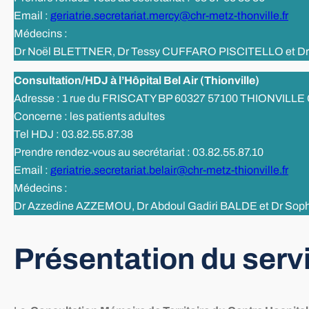
Email :
geriatrie.secretariat.mercy@chr-metz-thonville.fr
Médecins :
Dr Noël BLETTNER, Dr Tessy CUFFARO PISCITELLO et D
Consultation/HDJ à l’Hôpital Bel Air (Thionville)
Adresse : 1 rue du FRISCATY BP 60327 57100 THIONVILLE
Concerne : les patients adultes
Tel HDJ : 03.82.55.87.38
Prendre rendez-vous au secrétariat : 03.82.55.87.10
Email :
geriatrie.secretariat.belair@chr-metz-thionville.fr
Médecins :
Dr Azzedine AZZEMOU, Dr Abdoul Gadiri BALDE et Dr Sop
Présentation du serv