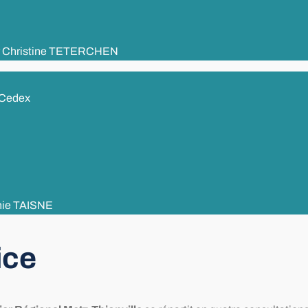
r Christine TETERCHEN
 Cedex
hie TAISNE
ice