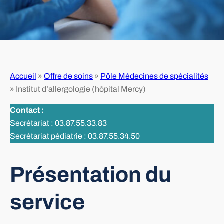
Accueil
»
Offre de soins
»
Pôle Médecines de spécialités
»
Institut d’allergologie (hôpital Mercy)
Contact :
Secrétariat : 03.87.55.33.83
Secrétariat pédiatrie : 03.87.55.34.50
Présentation du
service