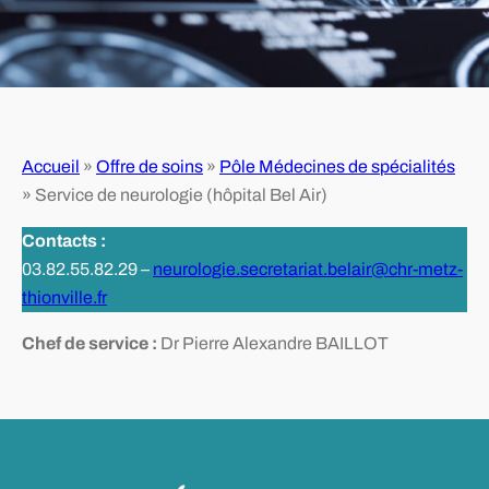
Accueil
»
Offre de soins
»
Pôle Médecines de spécialités
»
Service de neurologie (hôpital Bel Air)
Contacts :
03.82.55.82.29 –
neurologie.secretariat.belair@chr-metz-
thionville.fr
Chef de service :
Dr Pierre Alexandre BAILLOT