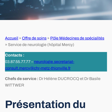
Accueil
»
Offre de soins
»
Pôle Médecines de spécialités
»
Service de neurologie (hôpital Mercy)
Contacts :
03.87.55.77.77 –
neurologie.secretariat-
consult.mercy@chr-metz-thionville.fr
Chefs de service :
Dr Hélène DUCROCQ et Dr Basile
WITTWER
Présentation du