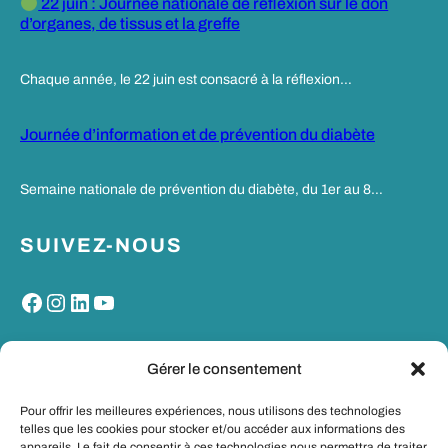
22 juin : Journée nationale de réflexion sur le don
d’organes, de tissus et la greffe
Chaque année, le 22 juin est consacré à la réflexion…
Journée d’information et de prévention du diabète
Semaine nationale de prévention du diabète, du 1er au 8…
SUIVEZ-NOUS
Facebook
Instagram
LinkedIn
YouTube
MON PORTAIL SANTE
Gérer le consentement
Pour offrir les meilleures expériences, nous utilisons des technologies
telles que les cookies pour stocker et/ou accéder aux informations des
appareils. Le fait de consentir à ces technologies nous permettra de traiter