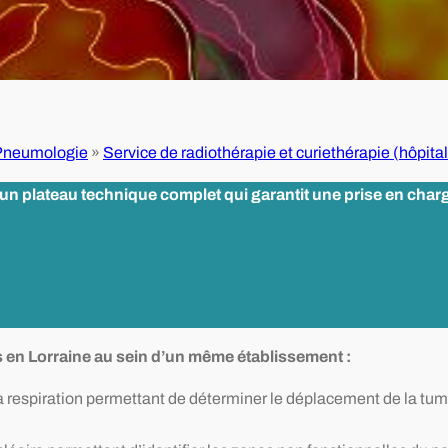
 Pneumologie
»
Service de radiothérapie et curiethérapie (hôpita
n plateau technique complet qui garantit une prise en charge
es en Lorraine au sein d’un même établissement :
 respiration permettant de déterminer le déplacement de la t