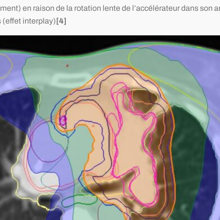
nt) en raison de la rotation lente de l’accélérateur dans son 
(effet interplay)
[4]