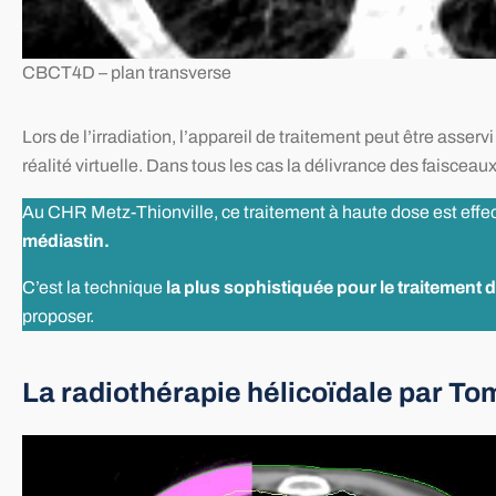
CBCT4D – plan transverse
Lors de l’irradiation, l’appareil de traitement peut être asserv
réalité virtuelle. Dans tous les cas la délivrance des faisceaux
Au CHR Metz-Thionville, ce traitement à haute dose est effe
médiastin.
C’est la technique
la plus sophistiquée pour le traitemen
proposer.
La radiothérapie hélicoïdale par T