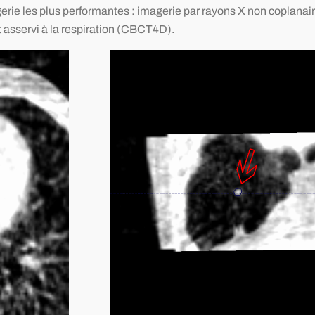
rie les plus performantes : imagerie par rayons X non coplanaire
t asservi à la respiration (CBCT4D).