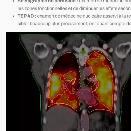
Scintigraphie de perfusion :
examen de médecine nuclé
les zones fonctionnelles et de diminuer les effets secon
TEP 4D :
examen de médecine nucléaire asservi à la resp
cibler beaucoup plus précisément, en tenant compte d