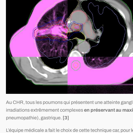
Au CHR, tous les poumons qui présentent une atteinte ganglio
irradiations extrêmement complexes
en préservant au maxi
pneumopathie), gastrique.
[3]
L’équipe médicale a fait le choix de cette technique car, pou