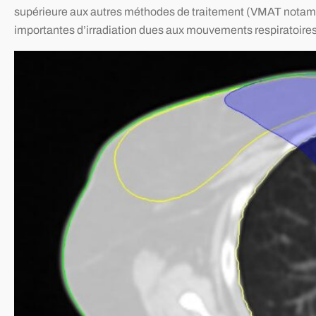
supérieure aux autres méthodes de traitement (VMAT notamme
importantes d’irradiation dues aux mouvements respiratoires 