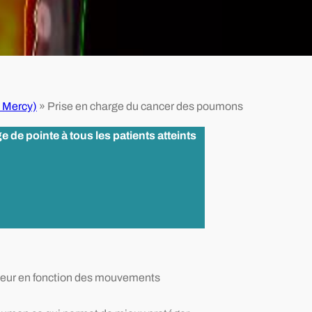
l Mercy)
»
Prise en charge du cancer des poumons
 de pointe à tous les patients atteints
umeur en fonction des mouvements