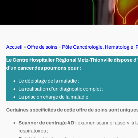
Accueil
»
Offre de soins
»
Pôle Cancérologie, Hématologie,
Le Centre Hospitalier Régional Metz-Thionville dispose d’u
d’un cancer des poumons pour :
Le dépistage de la maladie ;
La réalisation d’un diagnostic complet ;
La prise en charge de la maladie.
Certaines spécificités de cette offre de soins sont uniqu
Scanner de centrage 4D :
examen scanner asservi à la
respiratoires ;