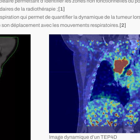
aire permettant d’identifier les zones non fonctionnelles du 
daires de la radiothérapie ;
[1]
iration qui permet de quantifier la dynamique de la tumeur lors d
e son déplacement avec les mouvements respiratoires.
[2]
Image dynamique d’un TEP4D