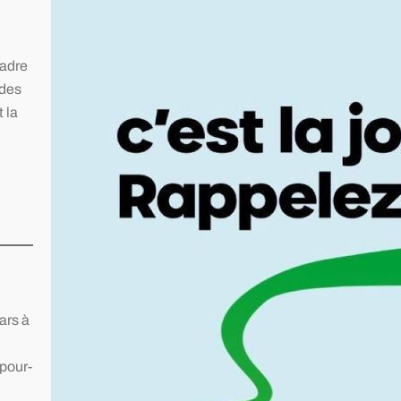
aux donneurs et à leurs proches. Cette
journée est l’occasion de rappeler un
cadre
message simple, mais essentiel : parler
 des
de sa position sur le don d’organes à ses
 la
proches peut sauver des…
ars à
-pour-