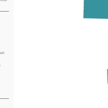
’un
e