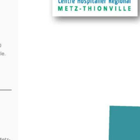
0
le.
Metz-