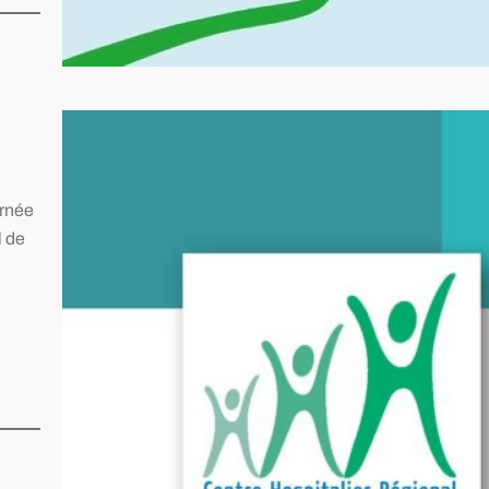
Journée d’information et de
prévention du diabète
urnée
l de
Semaine nationale de prévention du
diabète, du 1er au 8 juin 2026. En
partenariat avec la CPTS de Thionville,
la CPTS Moselle 3 Vallées et l’AFD 57-
Association des Diabétiques de Metz –
MEDIA, le Centre Hospitalier Régional
Metz-Thionville organise jeudi 4 juin de
10h à 16h dans le hall de l’hôpital Bel Air
une…