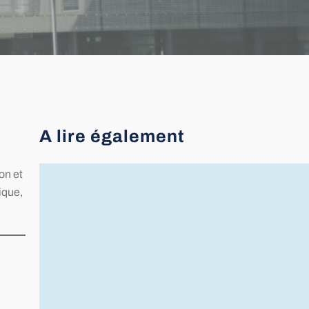
A lire également
on et
22 juin : Journée nationale de
ique,
réflexion sur le don d’organes,
de tissus et la greffe
Chaque année, le 22 juin est consacré à
la réflexion sur le don d’organes et de
tissus, la greffe et à l’hommage rendu