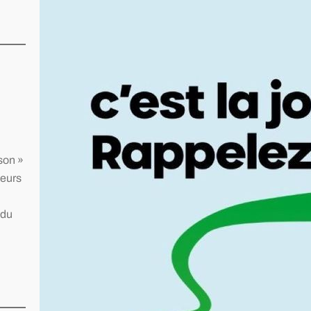
aux donneurs et à leurs proches. Cette
journée est l’occasion de rappeler un
message simple, mais essentiel : parler
de sa position sur le don d’organes à ses
proches peut sauver des…
son »
teurs
 du