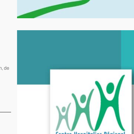
Journée d’information et de
prévention du diabète
n, de
Semaine nationale de prévention du
diabète, du 1er au 8 juin 2026. En
partenariat avec la CPTS de Thionville,
la CPTS Moselle 3 Vallées et l’AFD 57-
Association des Diabétiques de Metz –
MEDIA, le Centre Hospitalier Régional
Metz-Thionville organise jeudi 4 juin de
10h à 16h dans le hall de l’hôpital Bel Air
une…