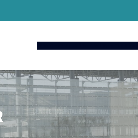
Espace Patient
Offre De Soins
Actualités
A 
R