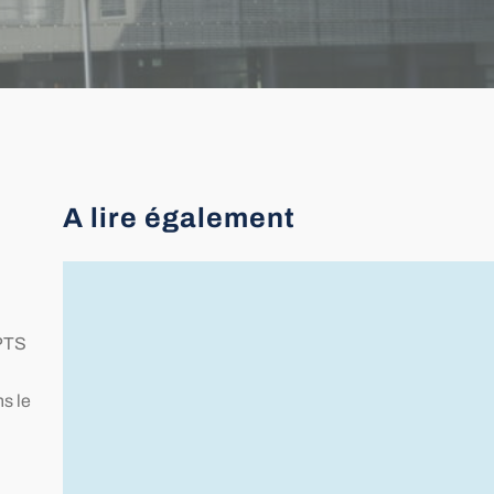
A lire également
22 juin : Journée nationale de
réflexion sur le don d’organes,
CPTS
de tissus et la greffe
ns le
Chaque année, le 22 juin est consacré à
la réflexion sur le don d’organes et de
tissus, la greffe et à l’hommage rendu