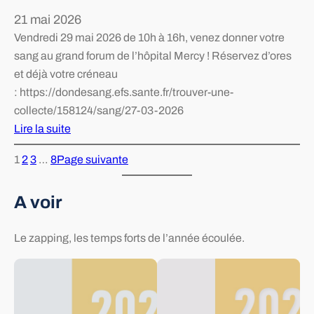
t
21 mai 2026
»
i
Vendredi 29 mai 2026 de 10h à 16h, venez donner votre
o
sang au grand forum de l’hôpital Mercy ! Réservez d’ores
n
et déjà votre créneau
d
: https://dondesang.efs.sante.fr/trouver-une-
u
collecte/158124/sang/27-03-2026
c
Lire la suite
o
:
n
1
2
3
…
8
Page suivante
D
c
o
e
A voir
n
r
d
t
u
Le zapping, les temps forts de l’année écoulée.
c
s
a
a
r
n
i
g