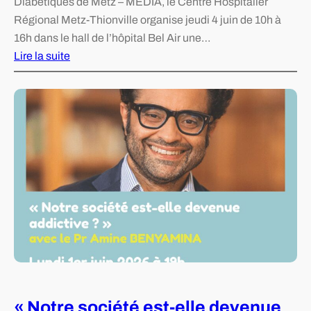
Diabétiques de Metz – MEDIA, le Centre Hospitalier
n
Régional Metz-Thionville organise jeudi 4 juin de 10h à
a
16h dans le hall de l’hôpital Bel Air une…
l
Lire la suite
e
:
d
J
e
o
r
u
é
r
f
n
l
é
e
e
x
d
i
’
o
i
n
n
s
f
u
« Notre société est-elle devenue
o