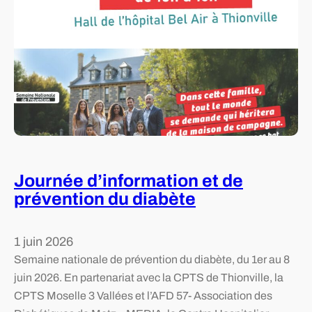
2
j
u
i
n
:
J
o
u
r
Journée d’information et de
n
prévention du diabète
é
e
n
1 juin 2026
a
Semaine nationale de prévention du diabète, du 1er au 8
t
juin 2026. En partenariat avec la CPTS de Thionville, la
i
CPTS Moselle 3 Vallées et l’AFD 57- Association des
o