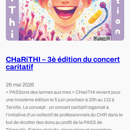
e
t
r
t
i
e
i
o
s
s
n
o
s
d
c
u
u
i
s
d
é
e
i
CHaRiTHI – 3è édition du concert
t
t
a
caritatif
é
l
b
e
a
è
s
26 mai 2026
g
t
t
« PASSons des larmes aux rires » CHariTHI revient pour
r
e
-
une troisième édition le 5 juin prochain à 20h au 112 à
e
e
Terville. Le concept : un concert caritatif organisé à
f
l
l’initiative d’un collectif de professionnels du CHR dans le
f
l
but de récolter des dons au profit de la PASS de
e
e
Thionville. Entrée gratuite, réservation et inscription