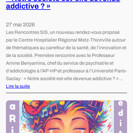
r
addictive ? »
r
l
m
e
a
27 mai 2026
d
t
Les Rencontres SIS, un nouveau rendez-vous proposé
o
i
par le Centre Hospitalier Régional Metz-Thionville autour
n
o
de thématiques au carrefour de la santé, de l’innovation et
d
n
de la société. Première rencontre avec le Professeur
’
e
Amine Benyamina, chef du service de psychiatrie et
o
t
d’addictologie à l’AP-HP et professeur à l’Université Paris-
r
d
Saclay : « Notre société est-elle devenue addictive ? »…
g
e
Lire la suite
a
p
:
n
r
«
e
é
s
v
N
,
e
o
d
n
t