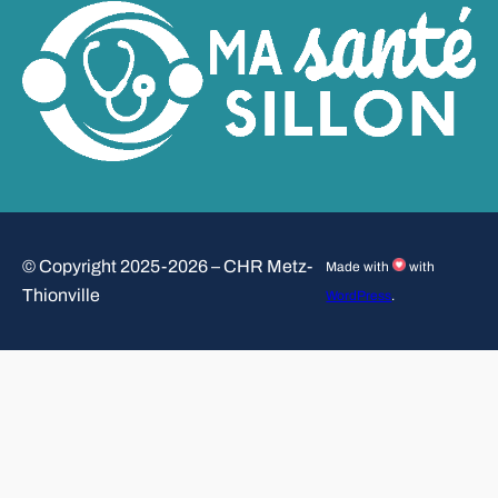
© Copyright 2025-2026 – CHR Metz-
Made with
with
Thionville
WordPress
.