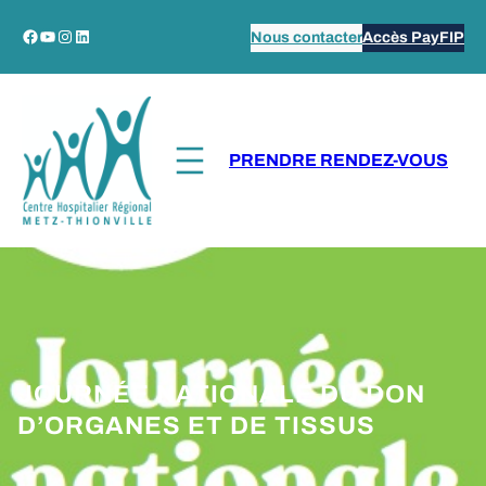
Aller
Facebook
YouTube
Instagram
LinkedIn
Nous contacter
Accès PayFIP
au
contenu
PRENDRE RENDEZ-VOUS
JOURNÉE NATIONALE DU DON
D’ORGANES ET DE TISSUS